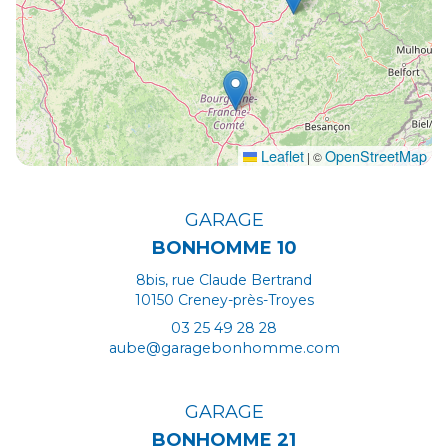
Leaflet
OpenStreetMap
|
©
GARAGE
BONHOMME 10
8bis, rue Claude Bertrand
10150 Creney-près-Troyes
03 25 49 28 28
aube@garagebonhomme.com
HORAIRES
GARAGE
Lundi au vendredi :
9h00 - 12h00 / 14h00 - 18h00
BONHOMME 21