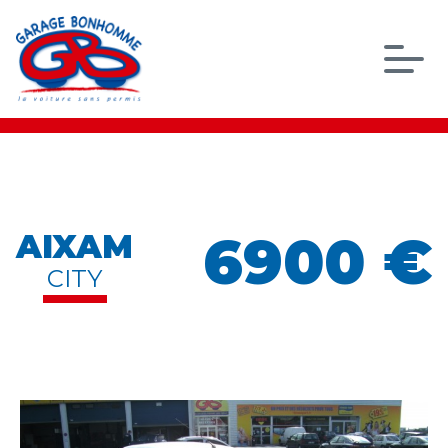
6900 €
AIXAM
CITY