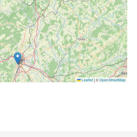
Leaflet
|
©
OpenStreetMap