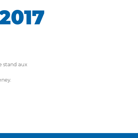
2017
e stand aux
eney.