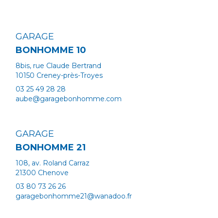
GARAGE
BONHOMME 10
9h00 - 12h00 / 14h00 -
8bis, rue Claude Bertrand
10150 Creney-près-Troyes
9h00 - 12h00
03 25 49 28 28
aube@garagebonhomme.com
GARAGE
BONHOMME 21
9h00 - 12h00 / 14h0
108, av. Roland Carraz
21300 Chenove
03 80 73 26 26
garagebonhomme21@wanadoo.fr