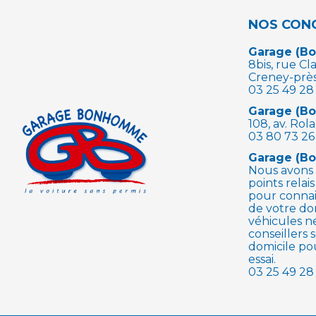
NOS CON
Garage (B
8bis, rue C
Creney-prè
03 25 49 28
Garage (B
108, av. Ro
03 80 73 26
Garage (B
Nous avons 
points relai
pour connai
de votre do
véhicules n
conseillers 
domicile p
essai.
03 25 49 28