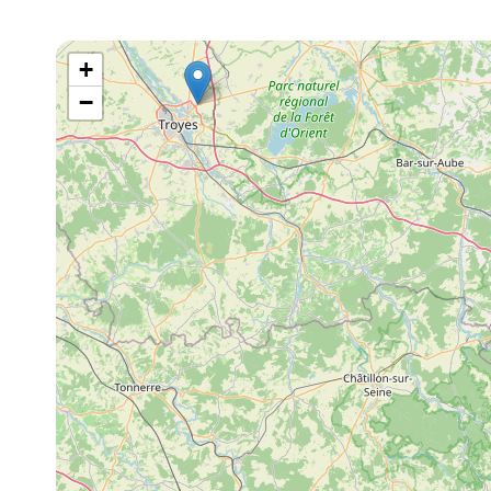
+
−
 18h00
0 - 18h00