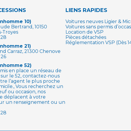
CESSIONS
LIENS RAPIDES
onhomme 10)
Voitures neuves Ligier & Mic
laude Bertrand, 10150
Voitures sans permis d’occas
s-Troyes
Location de VSP
 28
Pièces détachées
Réglementation VSP (Dès 14
onhomme 21)
land Carraz, 21300 Chenove
 26
onhomme 52)
mis en place un réseau de
s sur le 52, contactez-nous
tre l’agent le plus proche
micile., Vous recherchez un
euf ou occasion, nos
se déplacent à votre
our un renseignement ou un
 28