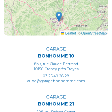
Leaflet
OpenStreetMap
|
©
GARAGE
BONHOMME 10
8bis, rue Claude Bertrand
10150 Creney-près-Troyes
03 25 49 28 28
aube@garagebonhomme.com
HORAIRES
GARAGE
Lundi au vendredi :
9h00 - 12h00 / 14h00 - 18h00
BONHOMME 21
Samedi :